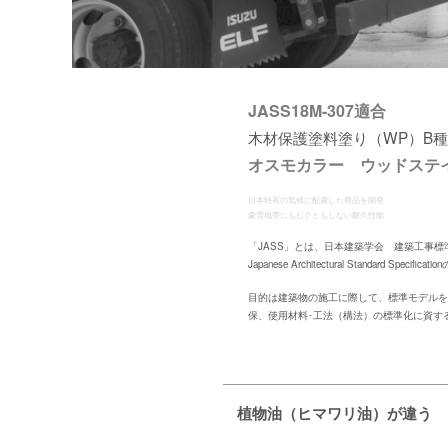
JASS18M-307適合
木材保護塗料塗り（WP）B
オスモカラー ウッドステ
日本特有の気候に配慮した商品を開発
豪雪地帯にもビクともしない耐久性能
「JASS」とは、日本建築学会 建築工事
Japanese Architectural Standard Specificati
目的は建築物の施工に際して、標準モデル
保、使用材料･工法（構法）の標準化に資す
植物油（ヒマワリ油）が違う