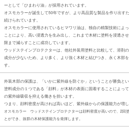
ーとして「ひまわり油」が採用されています。
オスモカラーが誕生して50年ですが、より高品質な製品を作り出す
続けられています。
オスモカラーに使用されているヒマワリ油は、独自の精製技術によ
ことにより、高い浸透力を生み出し、これまで木材に塗料を浸透さ
限まで減らすことに成功しています。
ウッドステインプロテクターは、他社外装用塗料と比較して、溶剤
成分が少ないため、より多く、より強く木材と結びつき、永く木部
す。
外装木部の保護は、「いかに紫外線を防ぐか」ということが勝負と
塗料成分の１つである「顔料」が木材の表面に固着することによっ
の紫外線吸収を抑える働きを担います。
つまり、顔料密度が高ければ高いほど、紫外線からの保護能力が増
オスモカラー ウッドステインプロテクターは顔料密度が高いので、2回
とができ、抜群の木材保護能力を発揮します。