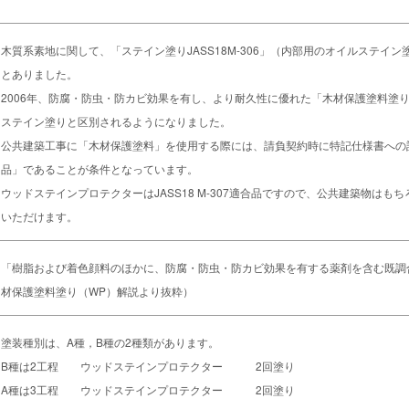
木質系素地に関して、「ステイン塗りJASS18M-306」（内部用のオイルステイ
とありました。
2006年、防腐・防虫・防カビ効果を有し、より耐久性に優れた「木材保護塗料塗り
ステイン塗りと区別されるようになりました。
公共建築工事に「木材保護塗料」を使用する際には、請負契約時に特記仕様書への記載が
品」であることが条件となっています。
ウッドステインプロテクターはJASS18 M-307適合品ですので、公共建築物は
いただけます。
「樹脂および着色顔料のほかに、防腐・防虫・防カビ効果を有する薬剤を含む既調合の
材保護塗料塗り（WP）解説より抜粋）
塗装種別は、A種，B種の2種類があります。
B種は2工程 ウッドステインプロテクター 2回塗り
A種は3工程 ウッドステインプロテクター 2回塗り