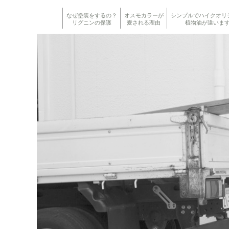
なぜ塗装をするの？
オスモカラーが
シンプルでハイクオリ
リグニンの保護
愛される理由
植物油が違いま