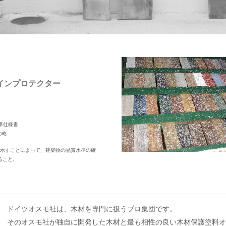
種
インプロテクター
標準仕様書
onの略
を示すことによって、建築物の品質水準の確
ること。
ドイツオスモ社は、木材を専門に扱うプロ集団です。
そのオスモ社が独自に開発した木材と最も相性の良い木材保護塗料