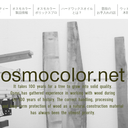
ティー
オスモカラー
オスモカラー
ハードワックスオイル
普段の
ウッ
す
製品情報
ポリックスプロ
とは？
お手入れの話
木