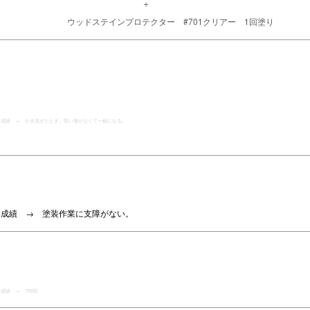
＋
ウッドステインプロテクター #701クリアー 1回塗り
成績 → かき混ぜたとき、堅い塊がなくて一様になる。
成績 → 塗装作業に支障がない。
成績 → 7時間