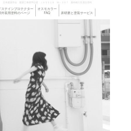
日本建築学会 建築工事標準仕様 ＪＡＳＳ１８ Ｍ－３０７ 屋外耐久性適合塗料
ドステインプロテクター
オスモカラー
部外装用塗料のページ
FAQ
床研磨と塗装サービス