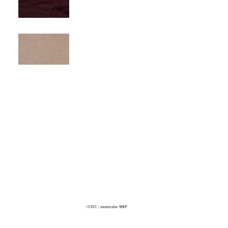
HOME
|
osmocolor WSP