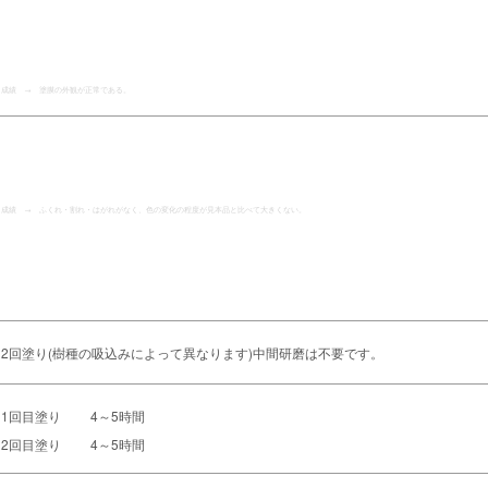
成績 → 塗膜の外観が正常である。
成績 → ふくれ・割れ・はがれがなく、色の変化の程度が見本品と比べて大きくない。
2回塗り(樹種の吸込みによって異なります)中間研磨は不要です。
1回目塗り 4～5時間
2回目塗り 4～5時間