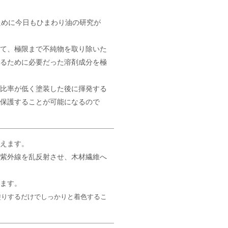
ために今日もひまわり油の研究が
って、極限まで不純物を取り除いた
せるために必要だった溶剤成分を極
の比率が低く塗装した後に揮発する
を保護することが可能になるので
いえます。
て紫外線を乱反射させ、木材繊維へ
します。
塗りするだけでしっかりと着色するこ